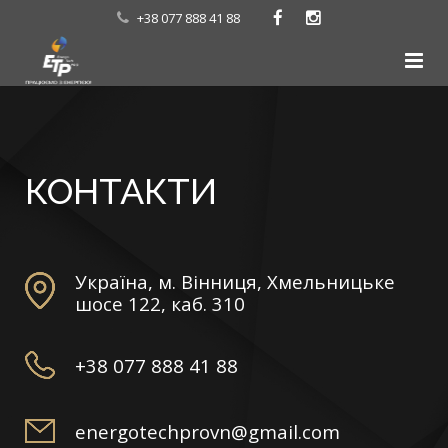
+38 077 888 41 88
Головна
Послуги
КОНТАКТИ
Про нас
Наші роботи
Україна, м. Вінниця, Хмельницьке
Контакти
шосе 122, каб. 310
+38 077 888 41 88
energotechprovn@gmail.com