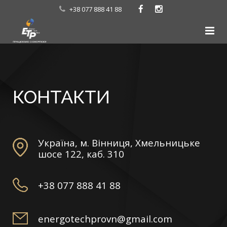
+38 077 888 41 88
Головна
Послуги
КОНТАКТИ
Про нас
Наші роботи
Україна, м. Вінниця, Хмельницьке
Контакти
шосе 122, каб. 310
+38 077 888 41 88
energotechprovn@gmail.com